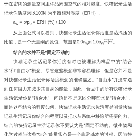
于在密闭的测量空间里样品周围空气的相对湿度。快猫记录生活
记录你活度乘以
100
即为平衡相对湿度（
ERH
）。
a
= p/p
= ERH (%) / 100
w
o
从上面公式可以看到，快猫记录生活记录你活度是蒸汽压的
比值，是一个无量纲的数值。范围是
0.0a
到
1.0a
。
w
w
结合的水并不是*固定不动的
快猫记录生活记录你活度有时也被理解为样品中的“结合
水”和“自由水”概念。尽管这些概念非常容易理解，但是它并不是
对快猫记录生活记录你活度概念的准确描述。“自由水”并没有遇
到任何阻力来减少其自身的能量，因此，食品中的所有快猫记录
生活记录你是“结合水”。问题是不是来区分哪些水是“结合水”，
而是这些结合的程度如何。快猫记录生活记录你活度是测量快猫
记录生活记录你结合的程度以及把水从系统中移除所需要的力。
结合的快猫记录生活记录你不要认为是*固定不动的。微生物和
化学过程与这些“结合”能量状态是一个非常基本的过程。因为快