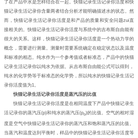
了在产品中水是怎样结合在一起。快猫记录生活记录你活度和快
猫记录生活记录你含量两者结合分析才能明确描述水的状态。然
而，快猫记录生活记录你活度是和产品的质量和安全问题zui直
接相关的。快猫记录生活记录你活度与系统中的吉布斯自由能有
很大的关系。这样，快猫记录生活记录你活度是一个热动力学的
概念，需要进行测量。测量时需要系统确定在稳定状态以及温度
和标准的相态。纯水作为一个参考值或者标准态，产品中的快猫
记录生活记录你以纯水为依据。从吉布斯自由能公式可以得到，
纯水的化学势等于标准态的化学势，所以纯水的快猫记录生活记
录你活度值为
1
。
快猫记录生活记录你活度是蒸汽压的比值
快猫记录生活记录你活度是在相同温度下产品中快猫记录生
活记录你的蒸汽压
(p)
和纯水的蒸汽压
(p
)
的比值。空气的相对湿
o
度是空气中快猫记录生活记录你的蒸汽压和饱和蒸汽压的比值。
当蒸汽和温度达到平衡时，样品中的快猫记录生活记录你活度等