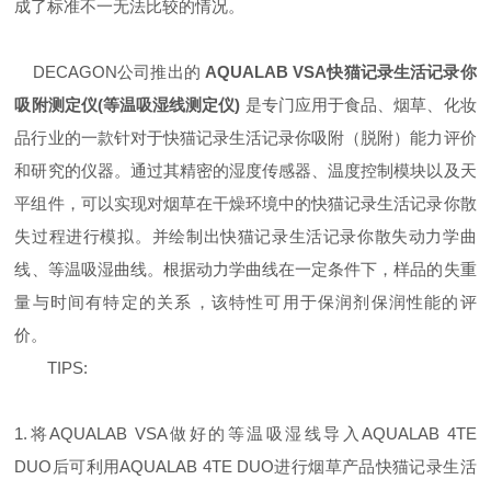
成了标准不一无法比较的情况。
DECAGON
公司推出的
AQUALAB VSA
快猫记录生活记录你
吸附测定仪
(
等温吸湿线测定仪
)
是专门应用于食品、烟草、化妆
品行业的一款针对于快猫记录生活记录你吸附（脱附）能力评价
和研究的仪器。通过其精密的湿度传感器、温度控制模块以及天
平组件，可以实现对烟草在干燥环境中的快猫记录生活记录你散
失过程进行模拟。并绘制出快猫记录生活记录你散失动力学曲
线、等温吸湿曲线。根据动力学曲线在一定条件下，样品的失重
量与时间有特定的关系，该特性可用于保润剂保润性能的评
价。
TIPS:
1.
将
AQUALAB VSA
做好的等温吸湿线导入
AQUALAB 4TE
DUO
后可利用
AQUALAB 4TE DUO
进行烟草产品快猫记录生活