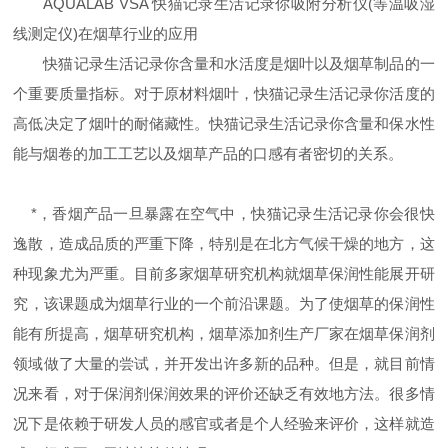
AQUALAB VSA
快猫记录生活记录你吸附分析仪
(
等温吸湿
线测定仪
)
在烟草行业的应用
快猫记录生活记录你含量和水活度是烟叶以及烟草制品的一
个重要质量指标。对于原材料烟叶，快猫记录生活记录你活度的
高低决定了烟叶的耐储藏性。快猫记录生活记录你含量和保水性
能与烟卷的加工工艺以及烟草产品的口感有者密切的关系。
*，香烟产品一旦暴露在空气中，快猫记录生活记录你会很快
逸散，造成品质的严重下降，特别是在北方气候干燥的地方，这
种现象尤为严重。目前多家烟草研究机构就烟草保润性能展开研
究，该课题成为烟草行业的一个前沿课题。为了使烟草的保润性
能有所提高，烟草研究机构，烟草添加剂生产厂家在烟草保润剂
领域做了大量的尝试，并开发出许多新的品种。但是，就目前情
况来看，对于保润剂保润效果的评价还缺乏有效地方法。很多情
况下是依赖于研发人员的感官或者是个人经验来评价，这样就造