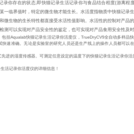
录你存在的状态,即快猫记录生活记录你与食品结合程度(游离程度)
某一临界值时，特定的微生物才能生长。水活度指物质中快猫记
；霉菌的生成和微生物的生长特性都直接受水活性值影响。水活性的控制对产
的检测可以实现对产品安全性的鉴定，也可实现对产品食用安全性及时做出
括Aqualab快猫记录生活记录你活度仪，TrueDryCV9全自动多样品快
，测试快速准确。无论是实验室的研究人员还是生产线上的操作人员都可以在5分
。
、工艺先进的湿度传感器。可测定任意设定的温度下的快猫记录生活记录你活度
记录你活度仪的详细信息！