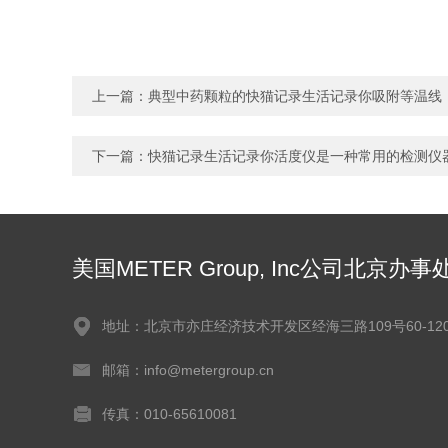
上一篇：
典型中药颗粒的快猫记录生活记录你吸附等温线
下一篇：
快猫记录生活记录你活度仪是一种常用的检测仪
美国METER Group, Inc公司北京办事
地址：北京市亦庄经济技术开发区经海三路109号60-12
邮箱：info@metergroup.cn
传真：010-65610081