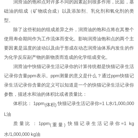
润滑油的饱和点对许多不同的因素起到很多作用，比如，基
础油的组成（矿物或合成）以及添加剂、乳化剂和氧化剂的类
型。
除了这些初始的组成差异之外，润滑油的饱和点将在其整个
使用寿命期间作为工作流体而变化。影响润滑油饱和点的两个主
要因素是温度的波动以及由于形成在动态润滑油体系内发生的作
为化学反应副产物的新物质而造成的化学组成变化。
润滑油中快猫记录生活记录你的计算传统都是快猫记录生活
记录你含量
ppm
表示。
ppm
测量的意义是什么？通过
ppm
快猫记
录生活记录你含量的定义可以知道是一个的快猫记录生活记录你
参数，描述水和油的体积比或者质量比：
体积比：
1ppm
快猫记录生活记录你
=1 L
水
/1,000,000
体积
(
)
L
油
质量比：
1ppm
快猫记录生活记录你
=1 kg
重量
(
)
水
/1,000,000 kg
油