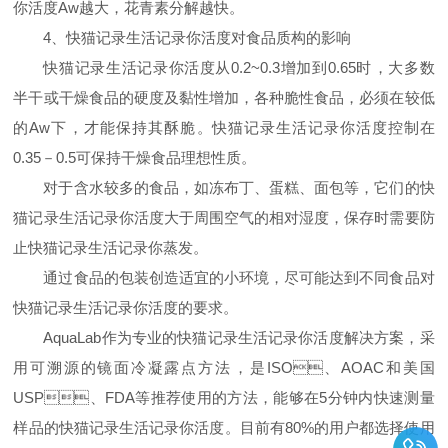
你活度Aw越大，花青素分解越快。
4
、快猫记录生活记录你活度对食品质构的影响
快猫记录生活记录你活度从0.2~0.3增加到0.65时，大多数
半干或干燥食品的硬度及黏性增加，各种脆性食品，必须在较低
的Aw下，才能保持其酥脆。快猫记录生活记录你活度控制在
0.35－0.5可保持干燥食品理想性质。
对于含水较多的食品，如冻布丁、蛋糕、面包等，它们的快
猫记录生活记录你活度大于周围空气的相对湿度，保存时需要防
止快猫记录生活记录你蒸发。
通过食品的包装创造适宜的小环境，尽可能达到不同食品对
快猫记录生活记录你活度的要求。
AquaLab
作为专业的快猫记录生活记录你活度解决方案，采
用可溯源的镜面冷凝露点方法，是
ISO
、
AOAC
和美国
USP
、
FDA
等推荐使用的方法，能够在
5
分钟内快速测量
样品的快猫记录生活记录你活度。目前有
80%
的用户都选择使用