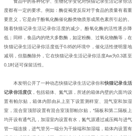
食品中的各种化学、生物化学变化对快猫记录生活记录你活
度都有一定的要求。例如：酶促褐变反应对于食品的质量有着重
要意义，它是由于酚氧化酶催化酚类物质形成黑色素所引起的。
随着快猫记录生活记录你活度的减少。酚氧化酶的活性逐步降
低；同样，食品内的绝大多数酶，如淀粉酶、过氧化物酶等，在
快猫记录生活记录你活度低于0.85的环境中，催化活性便明显地
减弱，但脂酶除外，它在快猫记录生活记录你活度Aw为0.3甚至
0.1时还可保留活性。
本发明公开了一种动态快猫记录生活记录你和
快猫记录生活
记录你活度仪
，包括箱体、氮气源，所述的箱体内壁的六面均设
置有帕尔贴，箱体内部由从上至下设置测样室、混气室和加湿
室，混合室顶部设置有混合室顶部帕尔贴，*隔板和第二隔板上
均开设有通气孔，加湿室内设置有水，氮气源通过减压阀与进气
管一端连接，进气管另一端分为干燥端和加湿端，箱体内设置有