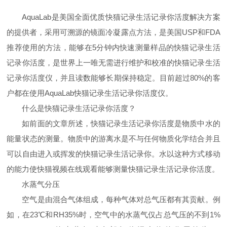
AquaLab
是美国全面优质快猫记录生活记录你活度解决方案
的提供者，采用可溯源的镜面冷凝露点方法，是美国
USP
和
FDA
推荐使用的方法，能够在
5
分钟内快速测量样品的快猫记录生活
记录你活度，是世界上一唯无需进行维护和校准的快猫记录生活
记录你活度仪，并且读数能够长期保持稳定。目前超过80%的客
户都在使用
AquaLab
快猫记录生活记录你活度仪。
什么是快猫记录生活记录你活度？
如前面的文章所述，快猫记录生活记录你活度是物质中水的
能量状态的测量。物质中的游离水是不与任何物质化学结合并且
可以自由进入或挥发的快猫记录生活记录你。水以这种方式移动
的能力使快猫视频在线观看能够测量快猫记录生活记录你活度。
水蒸气分压
空气是由混合气体组成，每种气体对总气压都有其贡献。例
如，在
23
℃和
RH35%
时，空气中的水蒸气仅占总气压的不到
1%