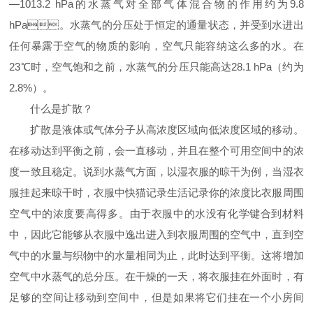
—
1013.2 hPa
的水蒸气对全部气体混合物的作用约为
9.8
hPa
。水蒸气的分压处于恒定的通量状态，并受到水进出
任何暴露于空气的物质的影响，空气只能容纳这么多的水。在
23
℃时，空气饱和之前，水蒸气的分压只能高达
28.1 hPa
（约为
2.8%
）。
什么是扩散？
扩散是液体或气体分子从高浓度区域向低浓度区域的移动。
在移动达到平衡之前，会一直移动，并且在整个可用空间中的浓
度一致且稳定。说到水蒸气方面，以湿衣服的晾干为例，当湿衣
服挂起来晾干时，衣服中快猫记录生活记录你的浓度比衣服周围
空气中的浓度要高得多。由于衣服中的水没有化学键合到材料
中，因此它能够从衣服中逸出进入到衣服周围的空气中，直到空
气中的水量与织物中的水量相同为止，此时达到平衡。这将增加
空气中水蒸气的总分压。在干燥的一天，将衣服挂在外面时，有
足够的空间让移动到空间中，但是如果将它们挂在一个小房间