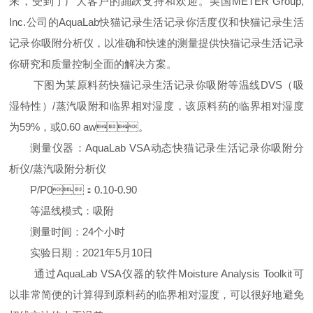
来，受到了广大客户的踊跃支持和欢迎。美国
METER Group,
Inc.
公司的
AquaLab
快猫记录生活记录你活度仪和快猫记录生活
记录你吸附分析仪，以准确和快速的测量提供快猫记录生活记录
你研究和质量控制全面的解决方案。
下图为某原料药快猫记录生活记录你吸附等温线
DVS
（吸
湿特性）
/
蒸汽吸附和临界相对湿度，该原料药的临界相对湿度
为
59%
，或
0.60 aw
。
测量仪器：
AquaLab VSA
动态快猫记录生活记录你吸附分
析仪
/
蒸汽吸附分析仪
P/P0
：
0.10-0.90
等温线模式：吸附
测量时间：
24
个小时
实验日期：
2021
年
5
月
10
日
通过
AquaLab VSA
仪器的软件
Moisture Analysis Toolkit
可
以非常简便的计算得到原料药的临界相对湿度，可以很好地避免