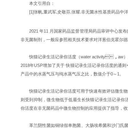
本文引用自：
[1]
张帆
,
董武军
,
史敬芬
,
张耀
.
非无菌水性基质药品中
2021
年
11
月国家药品监督管理局药品审评中心发布的《
非无菌制剂，一般应参照相关技术要求对洋葱伯克霍尔德菌
快猫记录生活记录你活度（
water activity
，
aw
）
2018
年
USP
增加了关于
快猫记录生活记录你活度的通则
产品中的水蒸气压与纯水蒸气压之比，数值介于
0
～
1
。
快猫记录生活记录你活度可用于快速有效评估微生物的繁殖能
则受到抑制，微生物低于低最生长快猫记录生活记录你活度
你活度在非无菌药品中微生物控制的应用提供了指导，收
革兰阴性菌如铜绿假单胞菌、大肠埃希菌和沙门氏