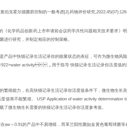
洋葱伯克霍尔德菌群控制的一般考虑
[J].
药物评价研究
,2022,45(07):126
化学药品创新药上市申请前会议药学共性问题相关技术要求》明确要求对于吸
进行研究，并制定相应的控制策略。
是产品中快猫记录生活记录你的能量状态的表征，可作为微生物风险控制
<922>water activity
，用于指导
快猫记录生活记录你活度值的测
力，在高快猫记录生活记录你活度值条件下，微生物生长良
值将不能繁殖。
USP Application of water activity determination 
载了微生物生长需要的快猫记录生活记录你活度参考值。
菌在
aw
＜
0.91
的产品中不易增殖，而革兰阳性菌如金黄色葡萄球菌等