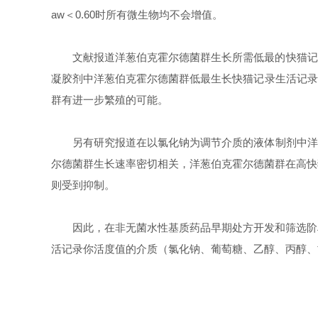
aw
＜
0.60
时所有微生物均不会增值。
文献报道洋葱伯克霍尔德菌群生长所需低最的快猫记
凝胶剂中洋葱伯克霍尔德菌群低最生长快猫记录生活记录
群有进一步繁殖的可能。
另有研究报道在以氯化钠为调节介质的液体制剂中洋
尔德菌群生长速率密切相关，洋葱伯克霍尔德菌群在
则受到抑制。
因此，在非无菌水性基质药品早期处方开发和筛选阶
活记录你活度值的介质（氯化钠、葡萄糖、乙醇、