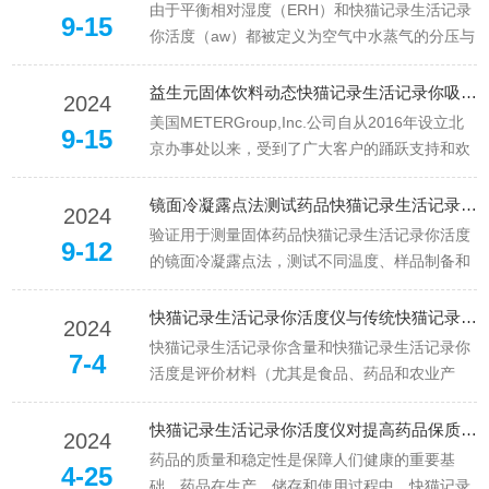
由于平衡相对湿度（ERH）和快猫记录生活记录
9-15
你活度（aw）都被定义为空气中水蒸气的分压与
特定压力和温度下的蒸汽饱和压力（p/p0）之
比，快猫视频在线观看应用ERH≅100aw的近似
益生元固体饮料动态快猫记录生活记录你吸附等温线吸湿曲线 临界相对湿度
2024
值并控制相对湿度条件来评估快猫记录生活记录
美国METERGroup,Inc.公司自从2016年设立北
9-15
你活度对钙镁固溶体中无定形碳酸盐相转化速率
京办事处以来，受到了广大客户的踊跃支持和欢
和途径的影响。镁...
迎。美国METERGroup,Inc.公司的AquaLab快猫
记录生活记录你活度仪和动态快猫记录生活记录
镜面冷凝露点法测试药品快猫记录生活记录你活度，不同温度、样品制备和环境暴露时间的影响
2024
你吸附分析仪（动态蒸汽吸附仪），以准确和快
验证用于测量固体药品快猫记录生活记录你活度
9-12
速的测量提供快猫记录生活记录你研究和...
的镜面冷凝露点法，测试不同温度、样品制备和
环境暴露时间的影响HaroldAlexisPrada-
Ramírez,JanethCarolinaJurado-
快猫记录生活记录你活度仪与传统快猫记录生活记录你测定法的比较
2024
Ramos,JuanCamiloFonseca-Aceve...
快猫记录生活记录你含量和快猫记录生活记录你
7-4
活度是评价材料（尤其是食品、药品和农业产
品）质量和稳定性的重要参数。传统的快猫记录
生活记录你测定方法主要包括烘箱干燥法、卡尔·
快猫记录生活记录你活度仪对提高药品保质期有何影响？
2024
费休法等，而快猫记录生活记录你活度仪则是近
药品的质量和稳定性是保障人们健康的重要基
4-25
年来发展起来的一种新型测量工具。本文将详细
础。药品在生产、储存和使用过程中，快猫记录