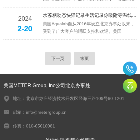
比较它与传统快猫记录生活记录你测定法在原
生活记录你活度的控制直接关系到药品的有效性
理、操作、精度和应...
和安全性。快猫记录生活记录你活度仪作为一种
水苏糖动态快猫记录生活记录你吸附等温线吸湿曲线 临界相对湿度
2024
准确测量物质中快猫记录生活记录你含量及其活
美国Aqualab自从2016年设立北京办事处以来，
2-20
性的工具，对提高药品保质期具有不可忽视的影
受到了广大客户的踊跃支持和欢迎。美国
响。首先，通过实时监测药品中的水...
AddiumInc.公司的AquaLab快猫记录生活记录你
活度仪和动态快猫记录生活记录你吸附分析仪
（动态蒸汽吸附仪），以准确和快速的测量提供
下一页
末页
快猫记录生活记录你研究和质量控制全面的解决
方案。如果您...
美国METER Group, Inc公司北京办事处
地址：北京市亦庄经济技术开发区经海三路109号60-1201
邮箱：info@metergroup.cn
传真：010-65610081