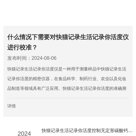
什么情况下需要对快猫记录生活记录你活度仪
进行校准？
发布时间：2024-08-06
快猫记录生活记录你活度仪是一种用于测量样品中快猫记录生活
记录你活度的精密仪器，在食品科学、制药行业、农业以及化妆
品制造等领域具有广泛应用。快猫记录生活记录你活度的准确测
量对于确保产品质量、预测货架期、防止微生物生长以及控制化
详情
学反应速率等方面至关重要。然而，快猫记录生活记录你活度仪
在使用过程中，由于各种内外因素的影响，其测量精度可能会
发...
快猫记录生活记录你活度控制无定形碳酸钙镁和碳酸镁的稳定性
2024